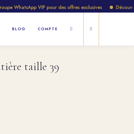
pe WhatsApp VIP pour des offres exclusives
Découvrez 
BLOG
COMPTE
ière taille 39