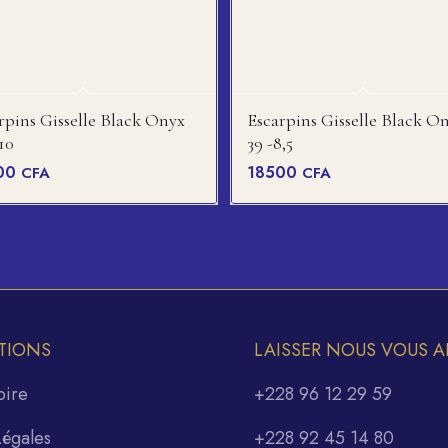
rpins Gisselle Black Onyx
Escarpins Gisselle Black O
 10
39 -8,5
00
18500
CFA
CFA
TIONS
LAISSER NOUS VOUS A
oire
+228 96 12 29 59
Légales
+228 92 45 14 80