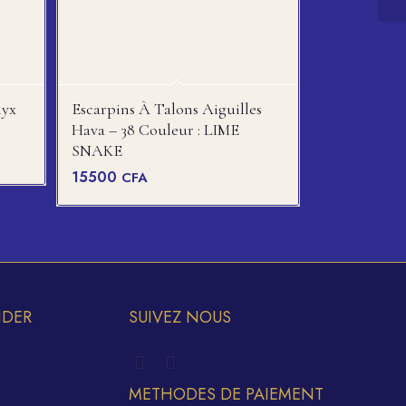
nyx
Escarpins À Talons Aiguilles
Hava – 38 Couleur : LIME
SNAKE
15500
CFA
IDER
SUIVEZ NOUS
METHODES DE PAIEMENT