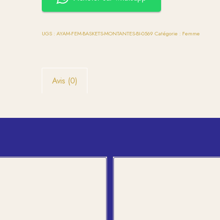
UGS :
AYAM-FEM-BASKETS-MONTANTES-BI-0569
Catégorie :
Femme
Avis (0)