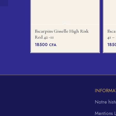
Escarpins Gisselle High Risk
Esca
Red 42 -11
41 –
18500
185
CFA
INFORMA
Notre hist
Mentions 