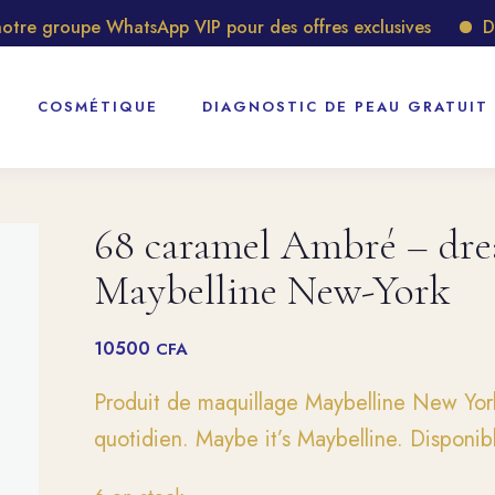
e groupe WhatsApp VIP pour des offres exclusives
Décou
COSMÉTIQUE
DIAGNOSTIC DE PEAU GRATUIT
68 caramel Ambré – drea
Maybelline New-York
10500
CFA
Produit de maquillage Maybelline New York
quotidien. Maybe it’s Maybelline. Disponi