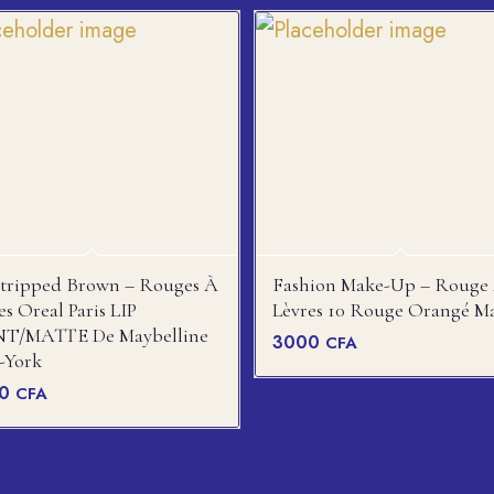
Stripped Brown – Rouges À
Fashion Make-Up – Rouge
es Oreal Paris LIP
Lèvres 10 Rouge Orangé M
NT/MATTE De Maybelline
3000
CFA
-York
00
CFA