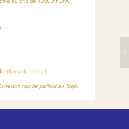
 Lomé au prix de 10500 FCFA.
e
40
Su
Yo
ications du produit.
ivraison rapide partout au Togo.