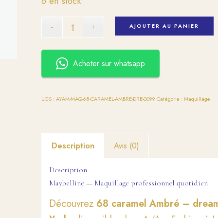
6 en stock
AJOUTER AU PANIER
Acheter sur whatsapp
UGS :
AYAM-MAQ-68-CARAMEL-AMBRE-DRE-0099
Catégorie :
Maquillage
Description
Avis (0)
Description
Maybelline — Maquillage professionnel quotidien
Découvrez
68 caramel Ambré – dream 