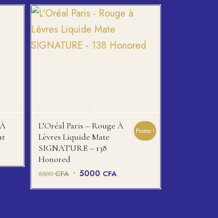
 À
L’Oréal Paris – Rouge À
Promo !
at
Lèvres Liquide Mate
SIGNATURE – 138
Honored
Le
Le
5000
CFA
CFA
5500
prix
prix
initial
actuel
était :
est :
5500 CFA.
5000 CFA.