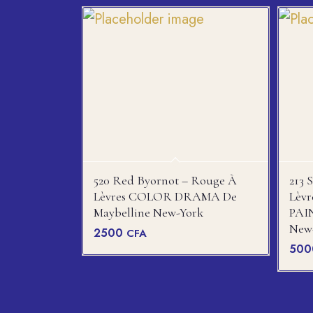
520 Red Byornot – Rouge À
213 
Lèvres COLOR DRAMA De
Lèvr
Maybelline New-York
PAI
New
2500
CFA
50