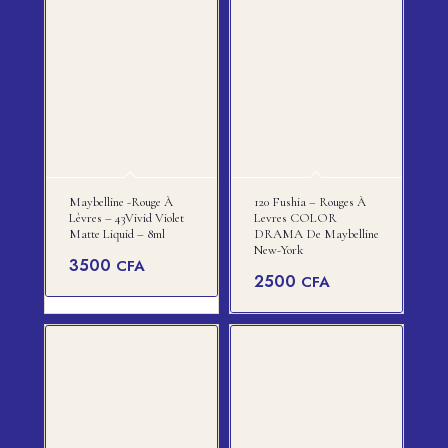
Maybelline -rouge À
120 Fushia – Rouges À
Lèvres – 43Vivid Violet
Levres COLOR
Matte Liquid – 8ml
DRAMA De Maybelline
New-York
3500
CFA
2500
CFA