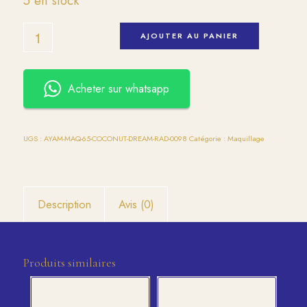
5 en stock
AJOUTER AU PANIER
Acheter sur whatsapp
UGS :
AYAM-MAQ-65-COCONUT-DREAM-RAD-0098
Catégorie :
Maquillage
Description
Avis (0)
Produits similaires