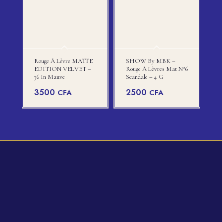
Rouge À Lèvre MATTE
SHOW By MBK –
EDITION VELVET –
Rouge À Lèvres Mat N°6
36 In Mauve
Scandale – 4 G
3500
2500
CFA
CFA