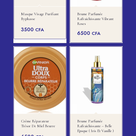
Masque Visage Purifiant
Brume Parfumée
Byphasse
Rafraichissante Vibrant
Roses
3500
CFA
6500
CFA
Crème Réparateur
Brume Parfumée
Trésor De Miel Beurre
Rafraichissante – Belle
Epoque ( Iris Et Vanille )