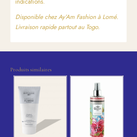
indications.
Disponible chez Ay’Am Fashion à Lomé.
Livraison rapide partout au Togo.
Produits similaires