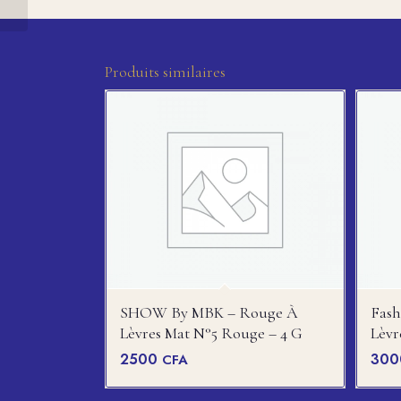
3.0 R – 30...
Produits similaires
SHOW By MBK – Rouge À
Fas
Lèvres Mat N°5 Rouge – 4 G
Lèvr
2500
30
CFA