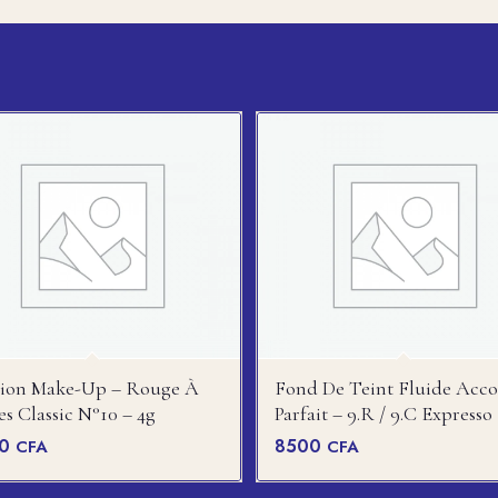
hion Make-Up – Rouge À
Fond De Teint Fluide Acc
es Classic N°10 – 4g
Parfait – 9.R / 9.C Expresso
00
8500
CFA
CFA