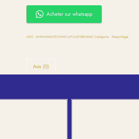
Acheter sur whatsapp
UGS :
AYAM-MAQ-TECHNIC-LIP-LUST-BRI-0047
Catégorie :
Maquillage
Avis (0)