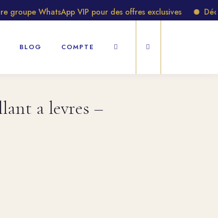
groupe WhatsApp VIP pour des offres exclusives
Découv
BLOG
COMPTE
lant a levres –