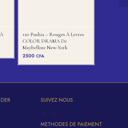
 À
120 Fushia – Rouges À Levres
COLOR DRAMA De
Maybelline New-York
2500
CFA
IDER
SUIVEZ NOUS
METHODES DE PAIEMENT