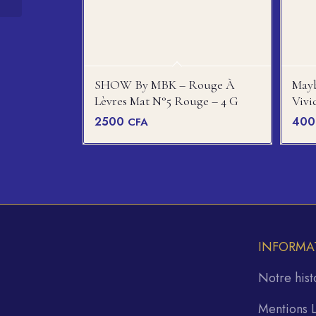
SHOW By MBK – Rouge À
Mayb
Lèvres Mat N°5 Rouge – 4 G
Vivi
2500
40
CFA
INFORMA
Notre hist
Mentions 