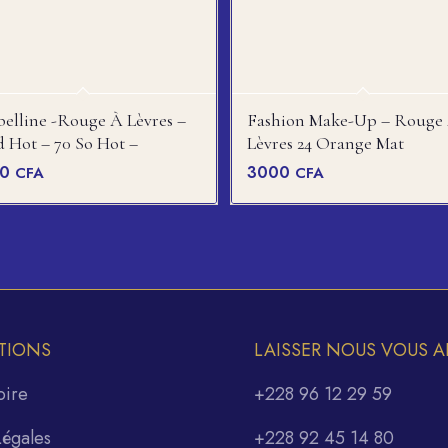
elline -rouge À Lèvres –
Fashion Make-Up – Rouge
d Hot – 70 So Hot –
Lèvres 24 Orange Mat
00
3000
CFA
CFA
TIONS
LAISSER NOUS VOUS A
oire
+228 96 12 29 59
Légales
+228 92 45 14 80