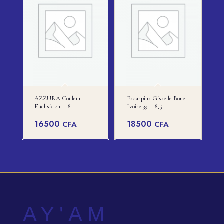
AZZURA Couleur
Escarpins Gisselle Bone
Fuchsia 41 – 8
Ivoire 39 – 8,5
16500
18500
CFA
CFA