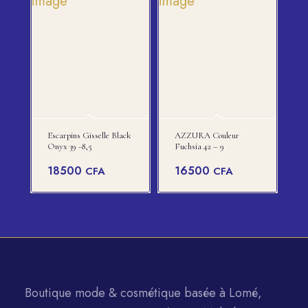
Escarpins Gisselle Black
AZZURA Couleur
Onyx 39 -8,5
Fuchsia 42 – 9
18500
16500
CFA
CFA
Boutique mode & cosmétique basée à Lomé,