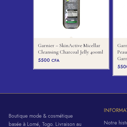
Garnier – SkinActive Micellar
Garn
Cleansing Charcoal Jelly 400ml
Peau
Garn
5500
CFA
55
INFORMA
Boutique mode & cosmétique
Notre hist
basée à Lomé, Togo. Livraison au