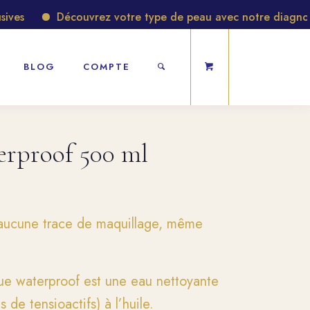
s
Découvrez votre type de peau avec notre diagnostic g
BLOG
COMPTE
erproof 500 ml
s aucune trace de maquillage, même
ue waterproof est une eau nettoyante
 de tensioactifs) à l’huile.