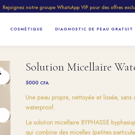
oignez notre groupe WhatsApp VIP pour des offres exclusive
COSMÉTIQUE
DIAGNOSTIC DE PEAU GRATUIT
Solution Micellaire Wat
5000
CFA
Une peau propre, nettoyée et lissée, san
waterproof.
La solution micellaire BYPHASSE byphasiq
qui combine des micelles (petites particules