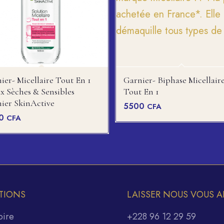
ier- Micellaire Tout En 1
Garnier- Biphase Micellair
x Sèches & Sensibles
Tout En 1
ier SkinActive
5500
CFA
00
CFA
TIONS
LAISSER NOUS VOUS A
oire
+228 96 12 29 59