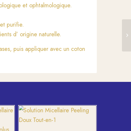
ologique et ophtalmologique.
et purifie.
nts d’ origine naturelle.
ases, puis appliquer avec un coton