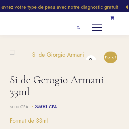
rez votre type de peau avec notre diagnostic gratuit
Promo !
Si de Gerogio Armani
33ml
Le
Le
3500
CFA
CFA
6000
prix
prix
initial
actuel
Format de 33ml
était :
est :