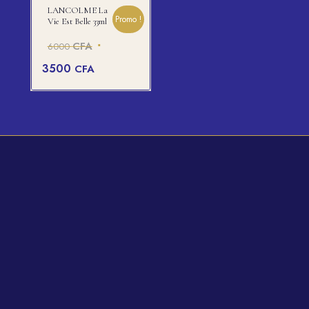
LANCOLME La
Promo !
Vie Est Belle 33ml
Le
CFA
6000
prix
Le
3500
CFA
initial
prix
était :
actuel
6000 CFA.
est :
3500 CFA.