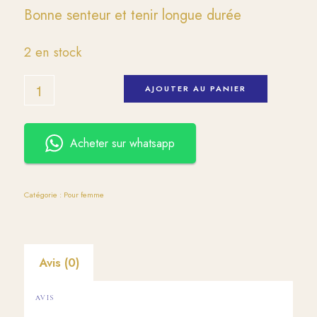
6000 CFA.
3500 CFA.
Bonne senteur et tenir longue durée
2 en stock
AJOUTER AU PANIER
Acheter sur whatsapp
Catégorie :
Pour femme
Avis (0)
AVIS