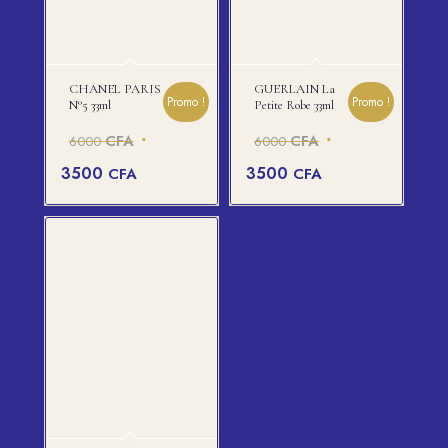
CHANEL PARIS
GUERLAIN La
Promo !
Promo !
N°5 33ml
Petite Robe 33ml
Le
Le
CFA
CFA
6000
6000
prix
prix
Le
Le
3500
3500
CFA
CFA
initial
initial
prix
prix
était :
était :
actuel
actuel
6000 CFA.
6000 CFA.
est :
est :
3500 CFA.
3500 CFA.