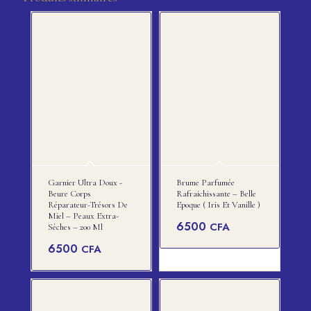
Garnier Ultra Doux -
Brume Parfumée
Beure Corps
Rafraichissante – Belle
Réparateur-Trésors De
Epoque ( Iris Et Vanille )
Miel – Peaux Extra-
6500
CFA
Sèches – 200 Ml
6500
CFA