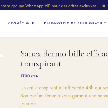
tre groupe WhatsApp VIP pour des offres exclusives
Déc
COSMÉTIQUE
DIAGNOSTIC DE PEAU GRATUIT
Sanex dermo bille efficac
transpirant
1700
CFA
Un anti-transpirant à l’efficacité 48h qui r
Son parfum féminin vous garantit une sensa
journée.