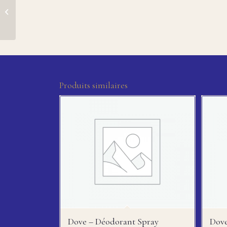
Sanex spray anti-
transpirant à l’efficacité
48h
Produits similaires
Dove – Déodorant Spray
Dove