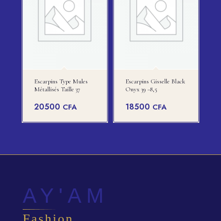
Escarpins Type Mules
Escarpins Gisselle Black
Métallisés Taille 37
Onyx 39 -8,5
20500
18500
CFA
CFA