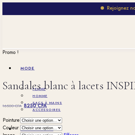
Rejoignez notre gr
Promo !
MODE
Sandales blanc à lacets INS
FEMME
HOMME
Le
Le
SACS À MAINS
8250
CFA
16500
CFA
ACCESSOIRES
prix
prix
Pointure
initial
actuel
Couleur
COSMÉTIQUE
était :
est :