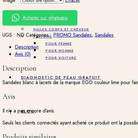
Image
Effacer
16500 CFA.
8250 CFA.
CORPS
Acheter sur whatsapp
VISAGE
HUILES CORPS ET CHEVEUX
UGS :
ND
Catégories :
PROMO Sandales
,
Sandales
PARFUMS
POUR FEMME
Description
POUR HOMME
Avis (0)
POUR VOITURE
Description
DIAGNOSTIC DE PEAU GRATUIT
Sandales blanc à lacets de la marque EGO couleur lime pour faire
Avis
Il n’y a pas encore d’avis.
BLOG
Seuls les clients connectés ayant acheté ce produit ont la possibil
Produits similaires