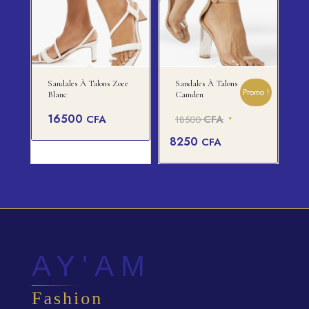
Sandales À Talons Zoee
Sandales À Talons
Promo !
Blanc
Camden
Le
16500
CFA
CFA
18500
prix
Le
8250
CFA
initial
prix
était :
actuel
18500 CFA.
est :
8250 CFA.