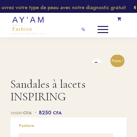
rez votre type de peau avec notre diagnostic gratuit
Promo !
Sandales à lacets
INSPIRING
Le
Le
8250
CFA
CFA
16500
prix
prix
initial
actuel
Pointure
était :
est :