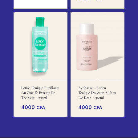
initial
prix
était :
actuel
15000 CFA.
est :
14000 CFA.
Lotion Tonique Purifiante
Byphasse – Lotion
Au Zinc Et Extrait De
Tonique Douceur À L’eau
Thé Vert – 250ml
De Rose – 500ml
4000
4000
CFA
CFA