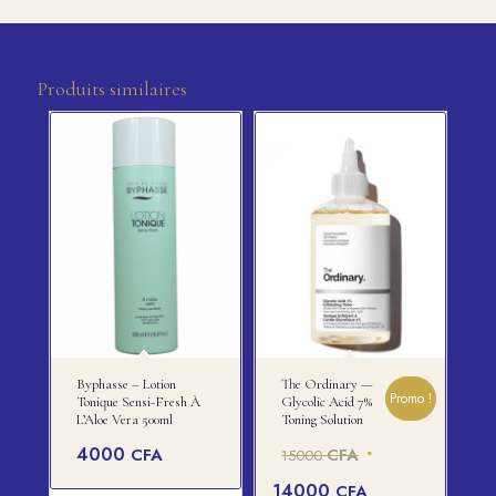
Produits similaires
Byphasse – Lotion
The Ordinary —
Promo !
Tonique Sensi-Fresh À
Glycolic Acid 7%
L’Aloe Vera 500ml
Toning Solution
Le
4000
CFA
CFA
15000
prix
Le
14000
CFA