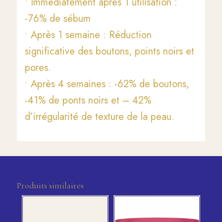
• Immédiatement après 1 utilisation :
-76% de sébum
• Après 1 semaine : Réduction
significative des boutons, points noirs et
pores.
• Après 4 semaines : -62% de boutons,
-41% de ponts noirs et – 42%
d’irrégularité de texture de la peau.
Produits similaires