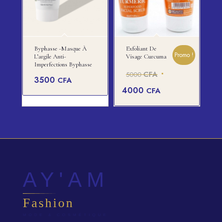
Byphasse -Masque À
Exfoliant De
Promo !
L’argile Anti-
Visage Curcuma
Imperfections Byphasse
Le
CFA
5000
3500
CFA
prix
Le
4000
CFA
initial
prix
était :
actuel
5000 CFA.
est :
4000 CFA.