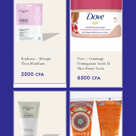
Byphasse – Masque
Dove – Gommage
Tissu Matifiant
Promeganate Seeds Et
Shea Butter Scent
2500
CFA
6500
CFA