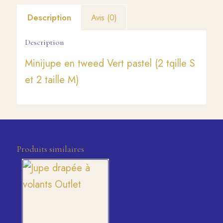
Description
Avis (0)
Description
Minijupe en tweed Vert pastel (2 tqille S
et 2 taille M)
Produits similaires