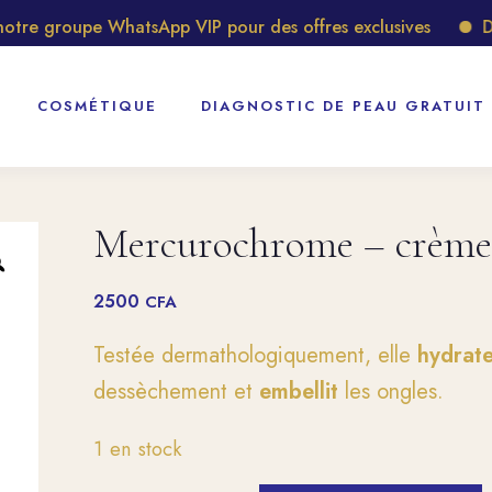
re groupe WhatsApp VIP pour des offres exclusives
Déc
COSMÉTIQUE
DIAGNOSTIC DE PEAU GRATUIT
Mercurochrome – crème 
2500
CFA
Testée dermathologiquement, elle
hydrat
dessèchement et
embellit
les ongles.
1 en stock