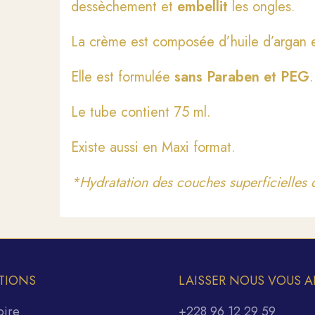
dessèchement et
embellit
les ongles.
La crème est composée d’huile d’argan e
Elle est formulée
sans Paraben et PEG
.
Le tube contient 75 ml.
Existe aussi en Maxi format.
*Hydratation des couches superficielles 
TIONS
LAISSER NOUS VOUS A
oire
+228 96 12 29 59