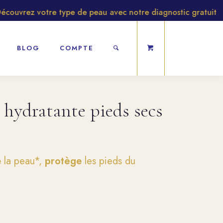
ouvrez votre type de peau avec notre diagnostic gratuit
BLOG
COMPTE
hydratante pieds secs
e
la peau*,
protège
les pieds du