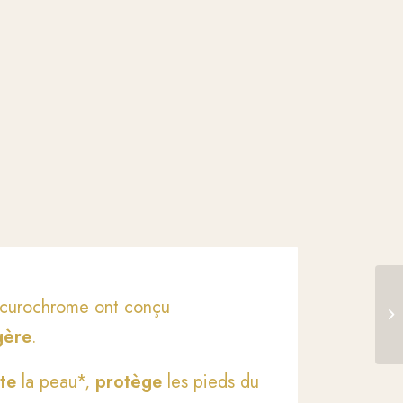
ercurochrome ont conçu
gère
.
te
la peau*,
protège
les pieds du