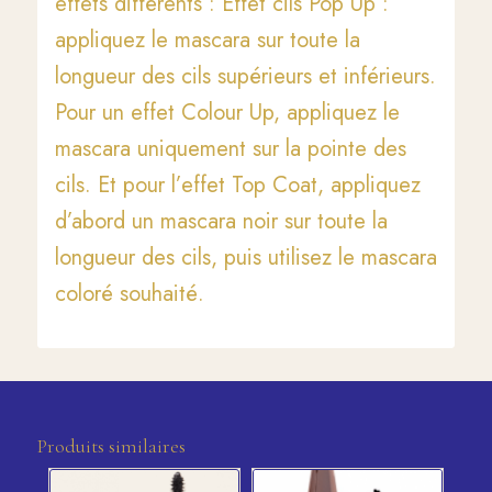
effets différents : Effet cils Pop Up :
appliquez le mascara sur toute la
longueur des cils supérieurs et inférieurs.
Pour un effet Colour Up, appliquez le
mascara uniquement sur la pointe des
cils. Et pour l’effet Top Coat, appliquez
d’abord un mascara noir sur toute la
longueur des cils, puis utilisez le mascara
coloré souhaité.
Produits similaires