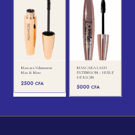
Mascara Volumateur
MASCARA LASH
Max & More
EXTENSION – HUILE
DE RICIN
2500
CFA
5000
CFA