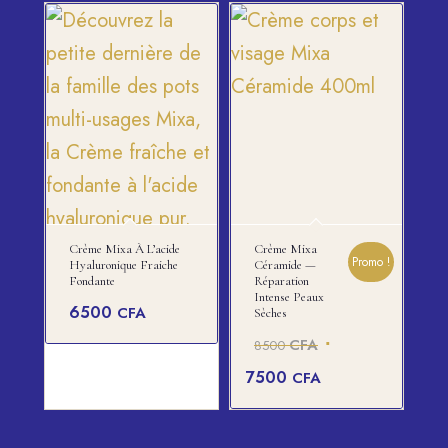
Crème Mixa À L’acide
Crème Mixa
Promo !
Hyaluronique Fraiche
Céramide —
Fondante
Réparation
Intense Peaux
6500
CFA
Sèches
Le
CFA
8500
prix
Le
7500
CFA
initial
prix
était :
actuel
8500 CFA.
est :