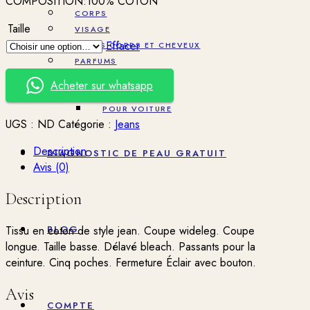
COMPOSITION:100% COTON
CORPS
Taille
VISAGE
Effacer
HUILES CORPS ET CHEVEUX
PARFUMS
POUR FEMME
Acheter sur whatsapp
POUR HOMME
POUR VOITURE
UGS :
ND
Catégorie :
Jeans
Description
DIAGNOSTIC DE PEAU GRATUIT
Avis (0)
Description
BLOG
Tissu en coton de style jean. Coupe wideleg. Coupe
longue. Taille basse. Délavé bleach. Passants pour la
ceinture. Cinq poches. Fermeture Éclair avec bouton.
Avis
COMPTE