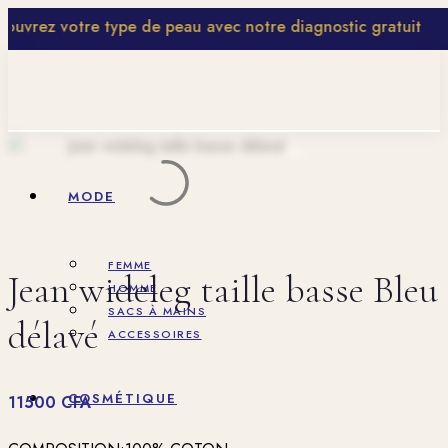
uvrez votre type de peau avec notre diagnostic gratuit
MODE
FEMME
Jean wideleg taille basse Bleu
HOMME
SACS À MAINS
délavé
ACCESSOIRES
COSMÉTIQUE
11500
CFA