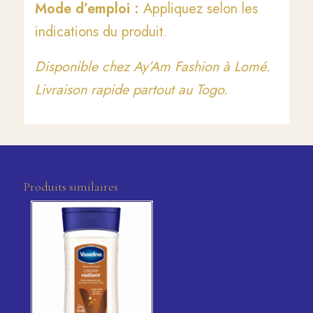
Mode d’emploi :
Appliquez selon les
indications du produit.
Disponible chez Ay’Am Fashion à Lomé.
Livraison rapide partout au Togo.
Produits similaires