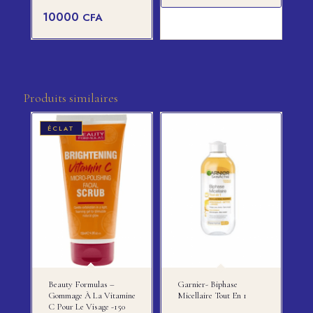
prix
Le
10000
CFA
initial
prix
était :
actuel
10500 CFA.
est :
10000 CFA.
Produits similaires
ÉCLAT
Beauty Formulas –
Garnier- Biphase
Gommage À La Vitamine
Micellaire Tout En 1
C Pour Le Visage -150