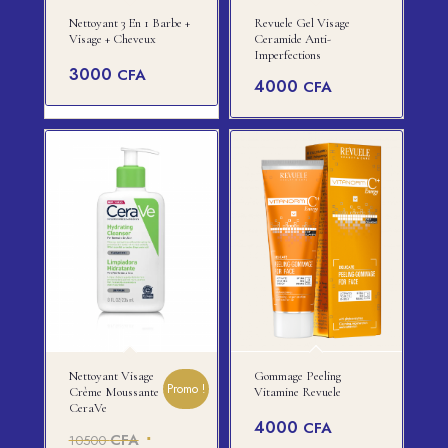
Nettoyant 3 En 1 Barbe +
Revuele Gel Visage
Visage + Cheveux
Ceramide Anti-
Imperfections
3000
CFA
4000
CFA
Nettoyant Visage
Gommage Peeling
Promo !
Crème Moussante
Vitamine Revuele
CeraVe
4000
CFA
Le
CFA
10500