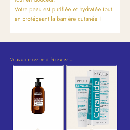
Votre peau est purifiée et hydratée tout
en protégeant la barrière cutanée !
Vous aimerez peut-être aussi…