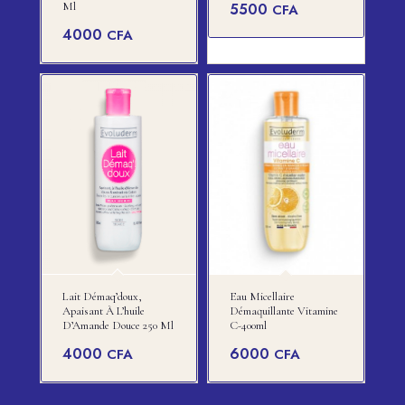
Ml
5500
CFA
4000
CFA
Lait Démaq’doux,
Eau Micellaire
Apaisant À L’huile
Démaquillante Vitamine
D’Amande Douce 250 Ml
C-400ml
4000
6000
CFA
CFA