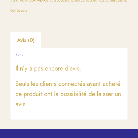
UGS :
AYAM-COR-PALMOLIVE-GEL-DOUCHE-460
Catégories :
Corps
,
Gel douche
,
Gel Douche
Avis (0)
AVIS
Il n’y a pas encore d’avis.
Seuls les clients connectés ayant acheté
ce produit ont la possibilité de laisser un
avis.