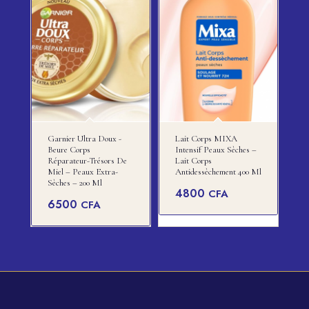
Garnier Ultra Doux -
Lait Corps MIXA
Beure Corps
Intensif Peaux Sèches –
Réparateur-Trésors De
Lait Corps
Miel – Peaux Extra-
Antidessèchement 400 Ml
Sèches – 200 Ml
4800
CFA
6500
CFA