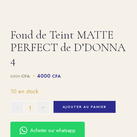
Fond de Teint MATTE
PERFECT de D’DONNA
4
Le
Le
4000
CFA
CFA
8500
prix
prix
initial
actuel
10 en stock
était :
est :
8500 CFA.
4000 CFA.
AJOUTER AU PANIER
Acheter sur whatsapp