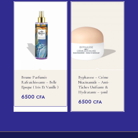
Brume Parfumée
Byphassse – Crème
Rafraichissante – Belle
Niacinamide – Anti-
Epoque ( Iris Et Vanille )
Tâches Unifiante &
Hydratante – 50ml
6500
CFA
6500
CFA