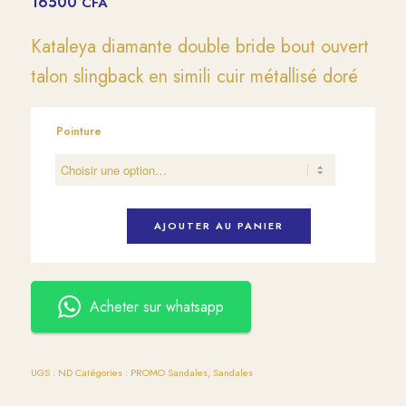
16500
CFA
Kataleya diamante double bride bout ouvert
talon slingback en simili cuir métallisé doré
Pointure
AJOUTER AU PANIER
Acheter sur whatsapp
UGS :
ND
Catégories :
PROMO Sandales
,
Sandales