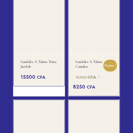
Sandales À Talons Teina
Sandales À Talons
Promo !
Justfab
Camden
Le
15500
CFA
CFA
18500
prix
Le
8250
CFA
initial
prix
était :
actuel
18500 CFA.
est :
8250 CFA.