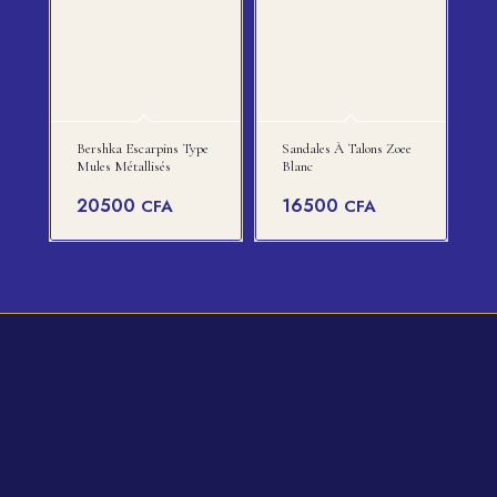
Bershka Escarpins Type
Sandales À Talons Zoee
Mules Métallisés
Blanc
20500
16500
CFA
CFA