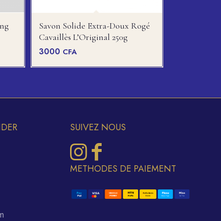
ing
Savon Solide Extra-Doux Rogé
Cavaillès L’Original 250g
3000
CFA
IDER
SUIVEZ NOUS
METHODES DE PAIEMENT
m