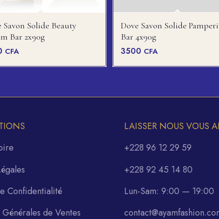
 Savon Solide Beauty
Dove Savon Solide Pamper
m Bar 2x90g
Bar 4x90g
0
3500
CFA
CFA
TIONS
LAISSER NOUS VOUS A
oire
+228 96 12 29 59
Légales
+228 92 45 14 80
de Confidentialité
Lun-Sam: 9:00 — 19:00
s Générales de Ventes
contact@ayamfashion.co