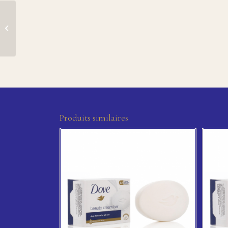
Dove savon solide
pampering bar 4x90g
Produits similaires