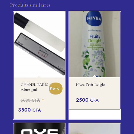
Produits similaires
CHANEL PARIS
Nivea Fruit Delight
Promo !
Allure 33ml
Le
2500
CFA
CFA
6000
prix
Le
3500
CFA
initial
prix
était :
actuel
6000 CFA.
est :