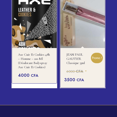
3500 CFA.
Axe Cuir Et Cookies 48h
JEAN PAUL
Promo !
– Homme – 200 Ml
GAUTIER
(Déodorant Bodyspray
Classique 33ml
Axe Cuir Et Cookies)
Le
CFA
6000
4000
CFA
prix
Le
3500
CFA
initial
prix
était :
actuel
6000 CFA.
est :
3500 CFA.