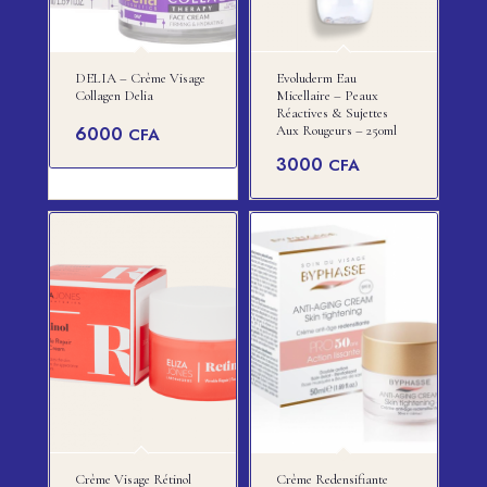
DELIA – Crème Visage
Evoluderm Eau
Collagen Delia
Micellaire – Peaux
Réactives & Sujettes
6000
Aux Rougeurs – 250ml
CFA
3000
CFA
Crème Visage Rétinol
Crème Redensifiante