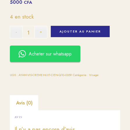
5000
CFA
4 en stock
AJOUTER AU PANIER
Acheter sur whatsapp
UGS :
AYAM-VIS-CREME-NUIT-CIEN-Q10--0359
Catégorie :
Visage
Avis (0)
AVIS
Il n’y a pas encore d’avis.