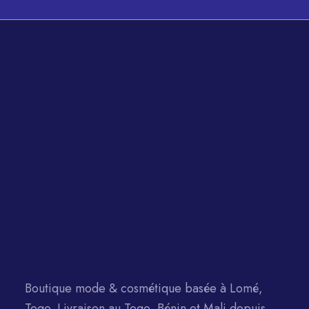
7500 CFA.
Boutique mode & cosmétique basée à Lomé,
Togo. Livraison au Togo, Bénin et Mali depuis