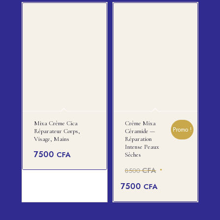
Mixa Crème Cica
Crème Mixa
Promo !
Réparateur Corps,
Céramide —
Visage, Mains
Réparation
Intense Peaux
7500
CFA
Sèches
Le
CFA
8500
prix
Le
7500
CFA
initial
prix
était :
actuel
8500 CFA.
est :