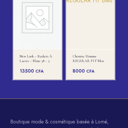
New Look – Baskets À
Chemise Homme
Lacets – Blanc 38 – 5
REGULAR FIT Bleu
13500
8000
CFA
CFA
Boutique mode & cosmétique basée à Lomé,