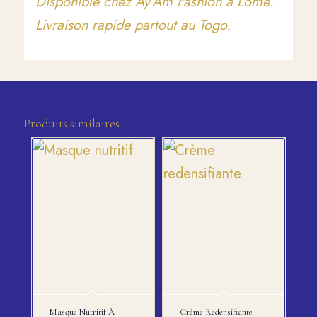
Disponible chez Ay’Am Fashion à Lomé.
Livraison rapide partout au Togo.
Produits similaires
Masque Nutritif À
Crème Redensifiante