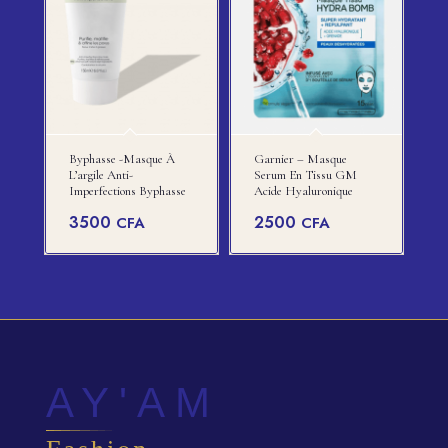
Byphasse -Masque À
Garnier – Masque
L’argile Anti-
Serum En Tissu GM
Imperfections Byphasse
Acide Hyaluronique
3500
2500
CFA
CFA