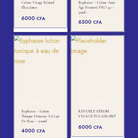
Crème Visage Rétinol
Byphasse – Crème Anti-
Eliza Jones
Âge Fermeté PRO 40 –
50ml–
6000
CFA
6500
CFA
Byphasse – Lotion
REVUELE SÉRUM
Tonique Douceur À L’eau
VISAGE ÉCLAIRANT
De Rose – 500ml
6000
CFA
4000
CFA