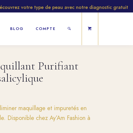
rez votre type de peau avec notre diagnostic gratuit
BLOG
COMPTE
illant Purifiant
alicylique
liminer maquillage et impuretés en
ble. Disponible chez Ay’Am Fashion à