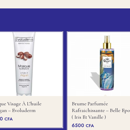
ue Visage À L’huile
Brume Parfumée
gan – Evoluderm
Rafraichissante – Belle Ep
( Iris Et Vanille )
00
CFA
6500
CFA