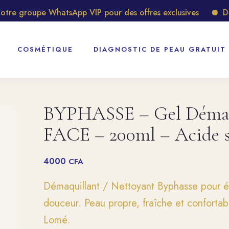
 groupe WhatsApp VIP pour des offres exclusives
Découv
COSMÉTIQUE
DIAGNOSTIC DE PEAU GRATUIT
BYPHASSE – Gel Démaqu
FACE – 200ml – Acide s
4000
CFA
Démaquillant / Nettoyant Byphasse pour é
douceur. Peau propre, fraîche et conforta
Lomé.