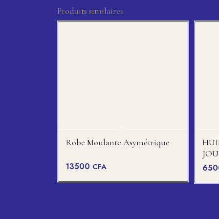
Produits similaires
Robe Moulante Asymétrique
HUI
JOU
13500
CFA
65