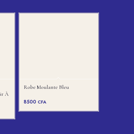
Robe Moulante Bleu
ir À
8500
CFA