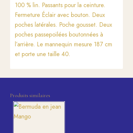
100 % lin. Passants pour la ceinture.
Fermeture Éclair avec bouton. Deux
poches latérales. Poche gousset. Deux
poches passepoilées boutonnées à
l’arrière. Le mannequin mesure 187 cm
et porte une taille 40.
Produits similaires