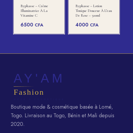
Byphasse – Crème
Byphasse – Lotion
Illuminatrice À La
Tonique Douceur À L’eau
Vitamine C
De Rose – 500ml
6500
4000
CFA
CFA
Boutique mode & cosmétique basée à Lomé,
Togo. Livraison au Togo, Bénin et Mali depuis
2020.