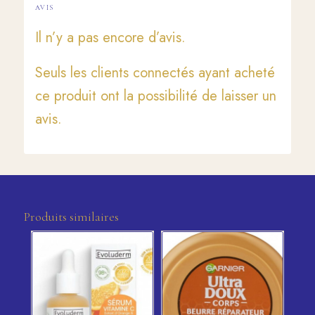
AVIS
Il n’y a pas encore d’avis.
Seuls les clients connectés ayant acheté
ce produit ont la possibilité de laisser un
avis.
Produits similaires