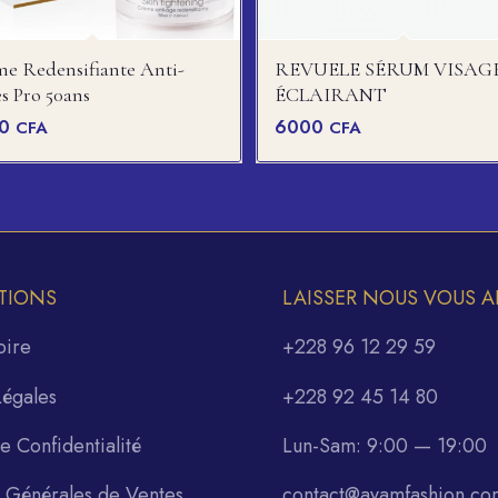
e Redensifiante Anti-
REVUELE SÉRUM VISAG
s Pro 50ans
ÉCLAIRANT
00
6000
CFA
CFA
TIONS
LAISSER NOUS VOUS A
oire
+228 96 12 29 59
Légales
+228 92 45 14 80
de Confidentialité
Lun-Sam: 9:00 — 19:00
s Générales de Ventes
contact@ayamfashion.co