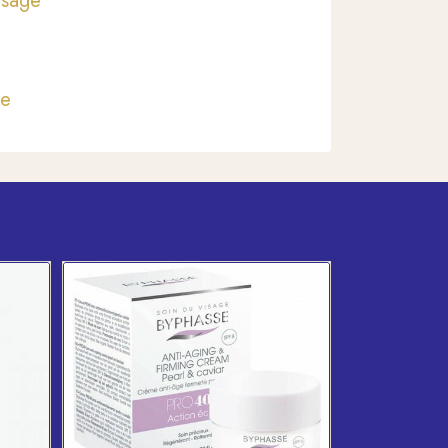
isage
ée