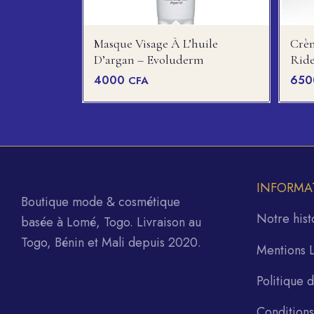
Masque Visage À L’huile
Crèm
D’argan – Evoluderm
Ride
4000
65
CFA
INFORMA
Boutique mode & cosmétique
Notre hist
basée à Lomé, Togo. Livraison au
Togo, Bénin et Mali depuis 2020.
Mentions 
Politique 
Condition