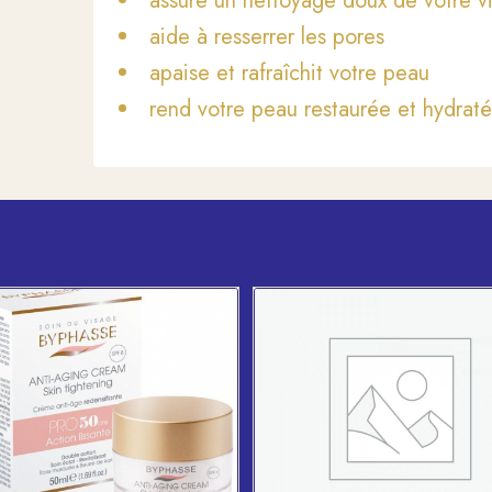
assure un nettoyage doux de votre v
aide à resserrer les pores
apaise et rafraîchit votre peau
rend votre peau restaurée et hydrat