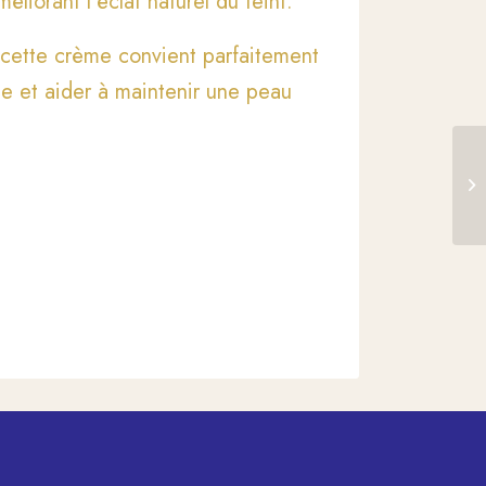
éliorant l’éclat naturel du teint.
 cette crème convient parfaitement
ge et aider à maintenir une peau
SA