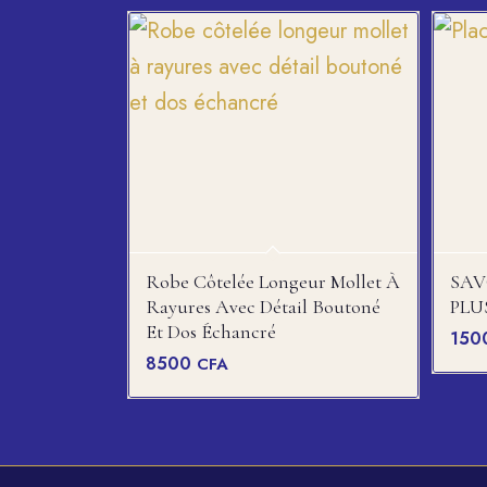
Robe Côtelée Longeur Mollet À
SAV
Rayures Avec Détail Boutoné
PLU
Et Dos Échancré
15
8500
CFA