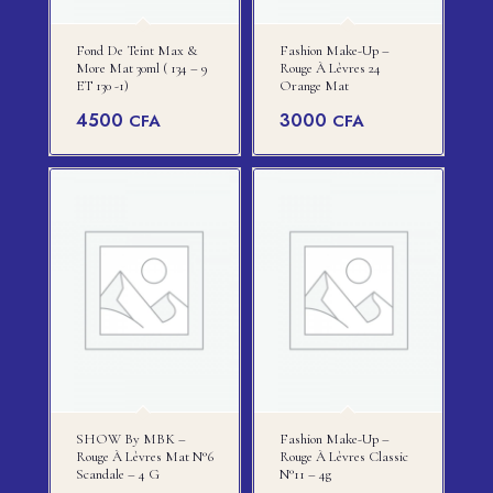
Fond De Teint Max &
Fashion Make-Up –
More Mat 30ml ( 134 – 9
Rouge À Lèvres 24
ET 130 -1)
Orange Mat
4500
3000
CFA
CFA
SHOW By MBK –
Fashion Make-Up –
Rouge À Lèvres Mat N°6
Rouge À Lèvres Classic
Scandale – 4 G
N°11 – 4g