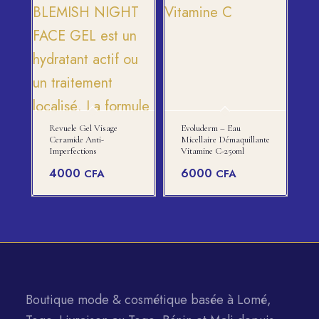
Revuele Gel Visage
Evoluderm – Eau
Ceramide Anti-
Micellaire Démaquillante
Imperfections
Vitamine C-250ml
4000
6000
CFA
CFA
Boutique mode & cosmétique basée à Lomé,