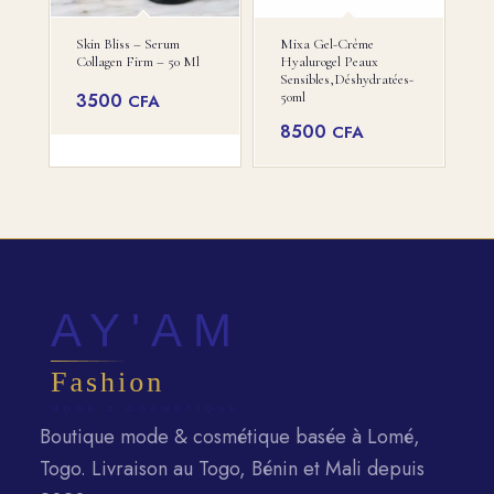
Skin Bliss – Serum
Mixa Gel-Crème
Collagen Firm – 50 Ml
Hyalurogel Peaux
Sensibles,déshydratées-
3500
50ml
CFA
8500
CFA
Boutique mode & cosmétique basée à Lomé,
Togo. Livraison au Togo, Bénin et Mali depuis